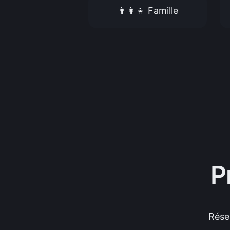
👨‍👩‍👧 Famille
P
Rése