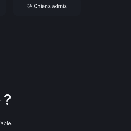
🐶 Chiens admis
 ?
able.